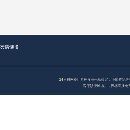
从穹顶之下到巅峰之上：
走过了全球数百座体育
从伦敦的温布利到北京
基于动态穹顶系统的赛前激活期自适应调控方案——以温哥华BC Place为案例
友情链接
“单场决胜制：世
单场决胜制：世预赛附
24直播网⚽️世界杯直播一站搞定，小组赛
三十年的老观察者，我
客厅秒变球场。世界杯直播免
多令人扼腕叹息的遗憾
“单场决胜制：世预赛附加赛的公平性反思”
2026美加墨世