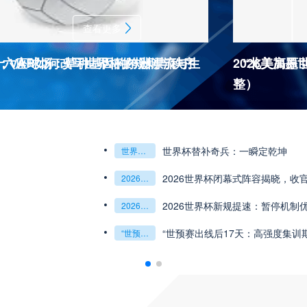
查看更多
杯十六座球场：草种基因的跨洲漂流与生
：VAR如何改写世界杯的规则与秩序
2026美加
“北美高原
整）
2026世界杯J
杯最强矛与盾的终极对话
6世预赛非洲主场绞杀战”
世界杯替补奇兵：一瞬定乾坤
世界杯替补奇兵：一瞬定乾坤
2026世界杯J组前瞻：阿根廷一骑绝尘
阿尔及利亚与奥地利激战争夺出线权
权
世界杯绝杀瞬间”
预赛附加赛的公平性反思”
2026世界杯闭幕式阵容揭晓，收
“北美冷链暗战：2
2026世界杯闭幕式阵容揭晓
收官盛典看点全解析
“北美冷链暗战：2026世界杯跨境餐食的防疫困局”
组第三的晋级密码藏在哪一环？**
乾坤：2026世界杯决赛用球设计解读
2026世界杯新规提速：暂停机制
**世界杯菜鸟破
2026世界杯新规提速：暂停机制优化助推比赛流畅度飞跃
**世界杯菜鸟破咒记：美加墨的零胜突围战**
观赛解决方案：球迷行李“门到门”极速转运，单场票专属动
瞬间，重塑足球荣耀
“世预赛出线后17天：高强度集训
“2026世界杯抽
“世预赛出线后17天：高强度集训期的体能重建与战术转化”
“2026世界杯抽签：死亡之组已成伪命题？”