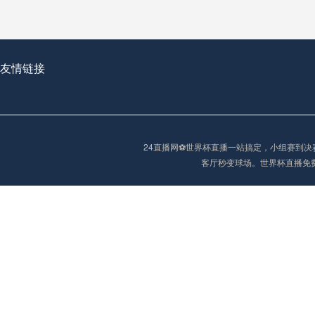
从穹顶之下到巅峰之上：
走过了全球数百座体育
从伦敦的温布利到北京
友情链接
基于动态穹顶系统的赛前激活期自适应调控方案——以温哥华BC Place为案例
24直播网⚽️世界杯直播一站搞定，小组赛
“单场决胜制：世
客厅秒变球场。世界杯直播免
单场决胜制：世预赛附
三十年的老观察者，我
多令人扼腕叹息的遗憾
“单场决胜制：世预赛附加赛的公平性反思”
2026美加墨世