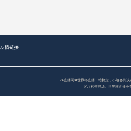
从穹顶之下到巅峰之上：
走过了全球数百座体育
从伦敦的温布利到北京
基于动态穹顶系统的赛前激活期自适应调控方案——以温哥华BC Place为案例
友情链接
“单场决胜制：世
单场决胜制：世预赛附
24直播网⚽️世界杯直播一站搞定，小组赛
三十年的老观察者，我
客厅秒变球场。世界杯直播免
多令人扼腕叹息的遗憾
“单场决胜制：世预赛附加赛的公平性反思”
2026美加墨世